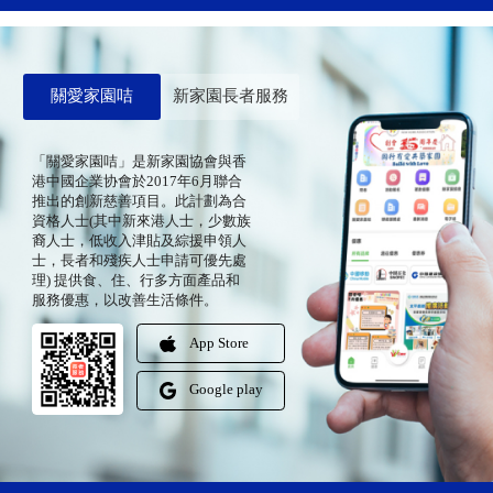
關愛家園咭
新家園長者服務
「關愛家園咭」是新家園協會與香
港中國企業协會於2017年6月聯合
推出的創新慈善項目。此計劃為合
資格人士(其中新來港人士，少數族
裔人士，低收入津貼及綜援申領人
士，長者和殘疾人士申請可優先處
理) 提供食、住、行多方面產品和
服務優惠，以改善生活條件。
App Store
Google play