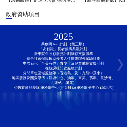
【活動回顧】走進立法會 探訪港科大——新家園協會「香江研學・少年探知」香港一日團圓滿舉行
政府資助項目
2025
共創明Teen計劃 （第三期）
「友智識」長者數碼共融計劃 
廣東院舍照顧服務計劃關顧支援服務
綜合社會保障援助長者入住廣東院舍試驗計劃
中國石化「至美有你」青少年及兒童成長支援計劃
在校課後託管服務計劃
分間單位區域服務隊（香港島）及（九龍中及東）
地區服務及關愛隊伍（觀塘中心、油翠、東美、翡翠、長沙灣、
九龍站、奧運）
少數族裔關愛隊 HOME中心 (油尖旺)及HOME 分中心 (深水埗)