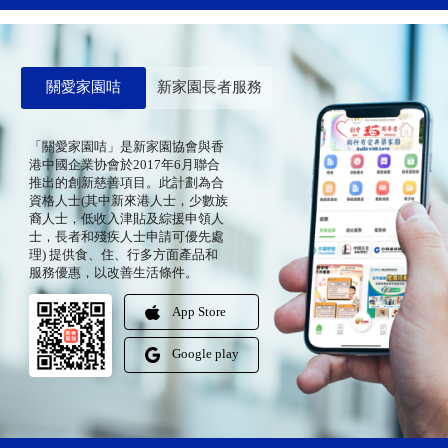
關愛家園咭
新家園長者服務
「關愛家園咭」是新家園協會與香
港中國企業协會於2017年6月聯合
推出的創新慈善項目。此計劃為合
資格人士(其中新來港人士，少數族
裔人士，低收入津貼及綜援申領人
士，長者和殘疾人士申請可優先處
理) 提供食、住、行多方面產品和
服務優惠，以改善生活條件。
App Store
Google play