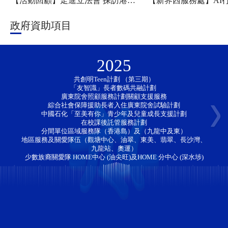
【活動回顧】走進立法會 探訪港科大——新家園協會「香江研學・少年探知」香港一日團圓滿舉行
政府資助項目
2025
共創明Teen計劃 （第三期）
「友智識」長者數碼共融計劃 
廣東院舍照顧服務計劃關顧支援服務
綜合社會保障援助長者入住廣東院舍試驗計劃
中國石化「至美有你」青少年及兒童成長支援計劃
在校課後託管服務計劃
分間單位區域服務隊（香港島）及（九龍中及東）
地區服務及關愛隊伍（觀塘中心、油翠、東美、翡翠、長沙灣、
九龍站、奧運）
少數族裔關愛隊 HOME中心 (油尖旺)及HOME 分中心 (深水埗)