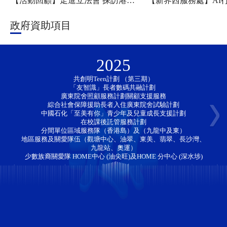
【活動回顧】走進立法會 探訪港科大——新家園協會「香江研學・少年探知」香港一日團圓滿舉行
政府資助項目
2025
共創明Teen計劃 （第三期）
「友智識」長者數碼共融計劃 
廣東院舍照顧服務計劃關顧支援服務
綜合社會保障援助長者入住廣東院舍試驗計劃
中國石化「至美有你」青少年及兒童成長支援計劃
在校課後託管服務計劃
分間單位區域服務隊（香港島）及（九龍中及東）
地區服務及關愛隊伍（觀塘中心、油翠、東美、翡翠、長沙灣、
九龍站、奧運）
少數族裔關愛隊 HOME中心 (油尖旺)及HOME 分中心 (深水埗)