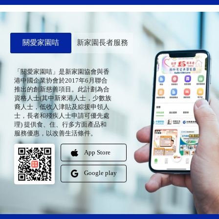
關愛家園咭
新家園長者服務
「關愛家園咭」是新家園協會與香
港中國企業协會於2017年6月聯合
推出的創新慈善項目。此計劃為合
資格人士(其中新來港人士，少數族
裔人士，低收入津貼及綜援申領人
士，長者和殘疾人士申請可優先處
理) 提供食、住、行多方面產品和
服務優惠，以改善生活條件。
App Store
Google play