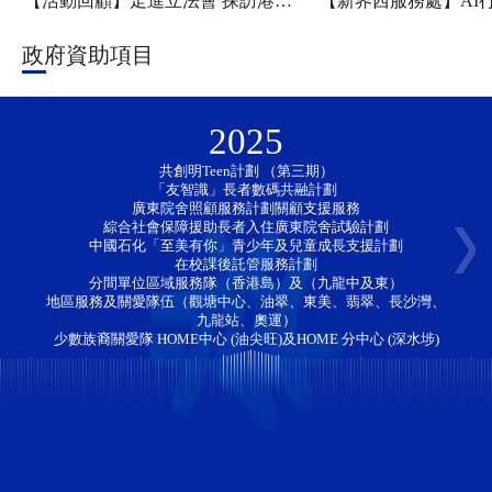
【活動回顧】走進立法會 探訪港科大——新家園協會「香江研學・少年探知」香港一日團圓滿舉行
政府資助項目
2025
共創明Teen計劃 （第三期）
「友智識」長者數碼共融計劃 
廣東院舍照顧服務計劃關顧支援服務
綜合社會保障援助長者入住廣東院舍試驗計劃
中國石化「至美有你」青少年及兒童成長支援計劃
在校課後託管服務計劃
分間單位區域服務隊（香港島）及（九龍中及東）
地區服務及關愛隊伍（觀塘中心、油翠、東美、翡翠、長沙灣、
九龍站、奧運）
少數族裔關愛隊 HOME中心 (油尖旺)及HOME 分中心 (深水埗)