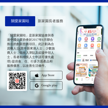
關愛家園咭
新家園長者服務
「關愛家園咭」是新家園協會與香
港中國企業协會於2017年6月聯合
推出的創新慈善項目。此計劃為合
資格人士(其中新來港人士，少數族
裔人士，低收入津貼及綜援申領人
士，長者和殘疾人士申請可優先處
理) 提供食、住、行多方面產品和
服務優惠，以改善生活條件。
App Store
Google play