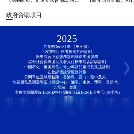
【活動回顧】走進立法會 探訪港科大——新家園協會「香江研學・少年探知」香港一日團圓滿舉行
政府資助項目
2025
共創明Teen計劃 （第三期）
「友智識」長者數碼共融計劃 
廣東院舍照顧服務計劃關顧支援服務
綜合社會保障援助長者入住廣東院舍試驗計劃
中國石化「至美有你」青少年及兒童成長支援計劃
在校課後託管服務計劃
分間單位區域服務隊（香港島）及（九龍中及東）
地區服務及關愛隊伍（觀塘中心、油翠、東美、翡翠、長沙灣、
九龍站、奧運）
少數族裔關愛隊 HOME中心 (油尖旺)及HOME 分中心 (深水埗)