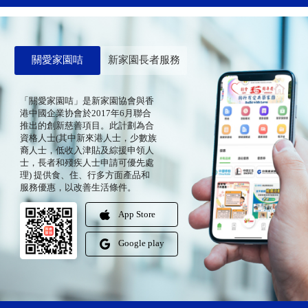
關愛家園咭
新家園長者服務
「關愛家園咭」是新家園協會與香
港中國企業协會於2017年6月聯合
推出的創新慈善項目。此計劃為合
資格人士(其中新來港人士，少數族
裔人士，低收入津貼及綜援申領人
士，長者和殘疾人士申請可優先處
理) 提供食、住、行多方面產品和
服務優惠，以改善生活條件。
App Store
Google play