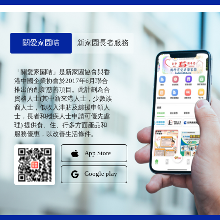
關愛家園咭
新家園長者服務
「關愛家園咭」是新家園協會與香
港中國企業协會於2017年6月聯合
推出的創新慈善項目。此計劃為合
資格人士(其中新來港人士，少數族
裔人士，低收入津貼及綜援申領人
士，長者和殘疾人士申請可優先處
理) 提供食、住、行多方面產品和
服務優惠，以改善生活條件。
App Store
Google play