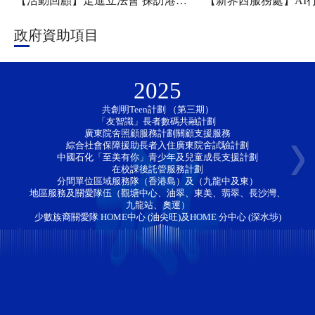
【活動回顧】走進立法會 探訪港科大——新家園協會「香江研學・少年探知」香港一日團圓滿舉行
政府資助項目
2025
共創明Teen計劃 （第三期）
「友智識」長者數碼共融計劃 
廣東院舍照顧服務計劃關顧支援服務
綜合社會保障援助長者入住廣東院舍試驗計劃
中國石化「至美有你」青少年及兒童成長支援計劃
在校課後託管服務計劃
分間單位區域服務隊（香港島）及（九龍中及東）
地區服務及關愛隊伍（觀塘中心、油翠、東美、翡翠、長沙灣、
九龍站、奧運）
少數族裔關愛隊 HOME中心 (油尖旺)及HOME 分中心 (深水埗)