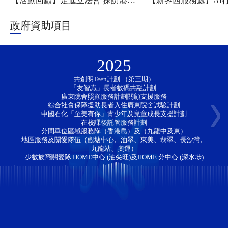
【活動回顧】走進立法會 探訪港科大——新家園協會「香江研學・少年探知」香港一日團圓滿舉行
政府資助項目
2025
共創明Teen計劃 （第三期）
「友智識」長者數碼共融計劃 
廣東院舍照顧服務計劃關顧支援服務
綜合社會保障援助長者入住廣東院舍試驗計劃
中國石化「至美有你」青少年及兒童成長支援計劃
在校課後託管服務計劃
分間單位區域服務隊（香港島）及（九龍中及東）
地區服務及關愛隊伍（觀塘中心、油翠、東美、翡翠、長沙灣、
九龍站、奧運）
少數族裔關愛隊 HOME中心 (油尖旺)及HOME 分中心 (深水埗)