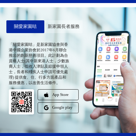
關愛家園咭
新家園長者服務
「關愛家園咭」是新家園協會與香
港中國企業协會於2017年6月聯合
推出的創新慈善項目。此計劃為合
資格人士(其中新來港人士，少數族
裔人士，低收入津貼及綜援申領人
士，長者和殘疾人士申請可優先處
理) 提供食、住、行多方面產品和
服務優惠，以改善生活條件。
App Store
Google play