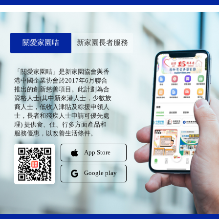
關愛家園咭
新家園長者服務
「關愛家園咭」是新家園協會與香
港中國企業协會於2017年6月聯合
推出的創新慈善項目。此計劃為合
資格人士(其中新來港人士，少數族
裔人士，低收入津貼及綜援申領人
士，長者和殘疾人士申請可優先處
理) 提供食、住、行多方面產品和
服務優惠，以改善生活條件。
App Store
Google play