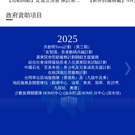
【活動回顧】走進立法會 探訪港科大——新家園協會「香江研學・少年探知」香港一日團圓滿舉行
政府資助項目
2025
共創明Teen計劃 （第三期）
「友智識」長者數碼共融計劃 
廣東院舍照顧服務計劃關顧支援服務
綜合社會保障援助長者入住廣東院舍試驗計劃
中國石化「至美有你」青少年及兒童成長支援計劃
在校課後託管服務計劃
分間單位區域服務隊（香港島）及（九龍中及東）
地區服務及關愛隊伍（觀塘中心、油翠、東美、翡翠、長沙灣、
九龍站、奧運）
少數族裔關愛隊 HOME中心 (油尖旺)及HOME 分中心 (深水埗)