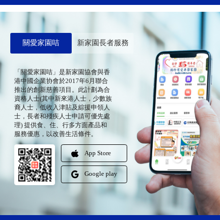
關愛家園咭
新家園長者服務
「關愛家園咭」是新家園協會與香
港中國企業协會於2017年6月聯合
推出的創新慈善項目。此計劃為合
資格人士(其中新來港人士，少數族
裔人士，低收入津貼及綜援申領人
士，長者和殘疾人士申請可優先處
理) 提供食、住、行多方面產品和
服務優惠，以改善生活條件。
App Store
Google play