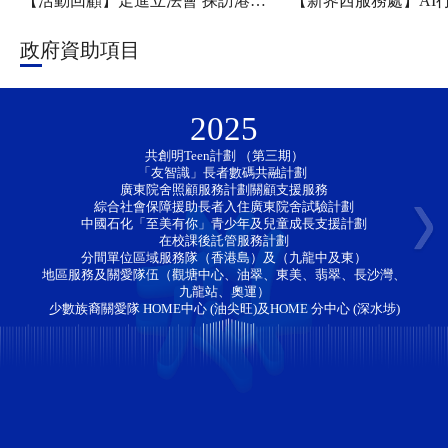
【活動回顧】走進立法會 探訪港科大——新家園協會「香江研學・少年探知」香港一日團圓滿舉行
政府資助項目
2025
共創明Teen計劃 （第三期）
「友智識」長者數碼共融計劃 
廣東院舍照顧服務計劃關顧支援服務
綜合社會保障援助長者入住廣東院舍試驗計劃
中國石化「至美有你」青少年及兒童成長支援計劃
在校課後託管服務計劃
分間單位區域服務隊（香港島）及（九龍中及東）
地區服務及關愛隊伍（觀塘中心、油翠、東美、翡翠、長沙灣、
九龍站、奧運）
少數族裔關愛隊 HOME中心 (油尖旺)及HOME 分中心 (深水埗)