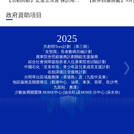
【活動回顧】走進立法會 探訪港科大——新家園協會「香江研學・少年探知」香港一日團圓滿舉行
政府資助項目
2025
共創明Teen計劃 （第三期）
「友智識」長者數碼共融計劃 
廣東院舍照顧服務計劃關顧支援服務
綜合社會保障援助長者入住廣東院舍試驗計劃
中國石化「至美有你」青少年及兒童成長支援計劃
在校課後託管服務計劃
分間單位區域服務隊（香港島）及（九龍中及東）
地區服務及關愛隊伍（觀塘中心、油翠、東美、翡翠、長沙灣、
九龍站、奧運）
少數族裔關愛隊 HOME中心 (油尖旺)及HOME 分中心 (深水埗)