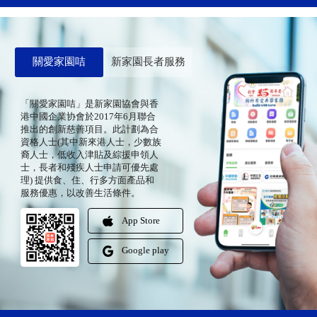
關愛家園咭
新家園長者服務
「關愛家園咭」是新家園協會與香
港中國企業协會於2017年6月聯合
推出的創新慈善項目。此計劃為合
資格人士(其中新來港人士，少數族
裔人士，低收入津貼及綜援申領人
士，長者和殘疾人士申請可優先處
理) 提供食、住、行多方面產品和
服務優惠，以改善生活條件。
App Store
Google play