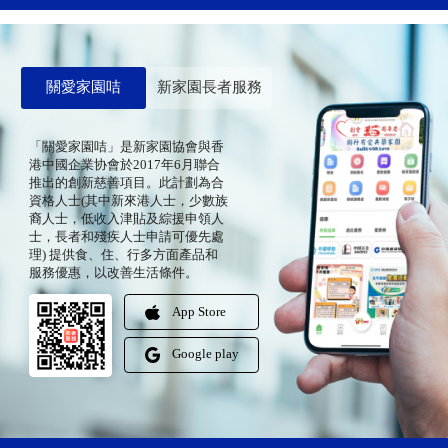
關愛家園咭
新家園長者服務
「關愛家園咭」是新家園協會與香
港中國企業协會於2017年6月聯合
推出的創新慈善項目。此計劃為合
資格人士(其中新來港人士，少數族
裔人士，低收入津貼及綜援申領人
士，長者和殘疾人士申請可優先處
理) 提供食、住、行多方面產品和
服務優惠，以改善生活條件。
App Store
Google play