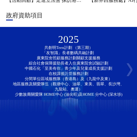
【活動回顧】走進立法會 探訪港科大——新家園協會「香江研學・少年探知」香港一日團圓滿舉行
政府資助項目
2025
共創明Teen計劃 （第三期）
「友智識」長者數碼共融計劃 
廣東院舍照顧服務計劃關顧支援服務
綜合社會保障援助長者入住廣東院舍試驗計劃
中國石化「至美有你」青少年及兒童成長支援計劃
在校課後託管服務計劃
分間單位區域服務隊（香港島）及（九龍中及東）
地區服務及關愛隊伍（觀塘中心、油翠、東美、翡翠、長沙灣、
九龍站、奧運）
少數族裔關愛隊 HOME中心 (油尖旺)及HOME 分中心 (深水埗)