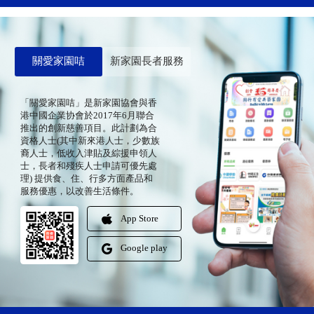
關愛家園咭
新家園長者服務
「關愛家園咭」是新家園協會與香
港中國企業协會於2017年6月聯合
推出的創新慈善項目。此計劃為合
資格人士(其中新來港人士，少數族
裔人士，低收入津貼及綜援申領人
士，長者和殘疾人士申請可優先處
理) 提供食、住、行多方面產品和
服務優惠，以改善生活條件。
App Store
Google play