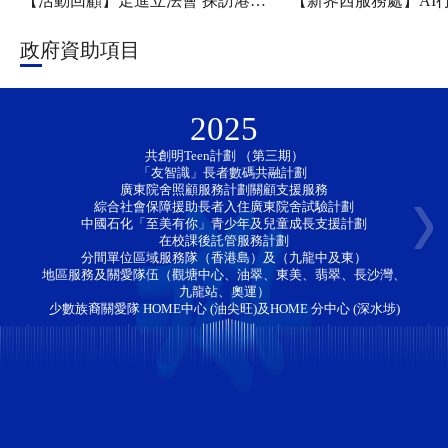
【活動回顧】走進立法會 探訪港科大——新家園協會「香江研學・少年探知」香港一日團圓滿舉行
政府資助項目
2025
共創明Teen計劃 （第三期）
「友智識」長者數碼共融計劃 
廣東院舍照顧服務計劃關顧支援服務
綜合社會保障援助長者入住廣東院舍試驗計劃
中國石化「至美有你」青少年及兒童成長支援計劃
在校課後託管服務計劃
分間單位區域服務隊（香港島）及（九龍中及東）
地區服務及關愛隊伍（觀塘中心、油翠、東美、翡翠、長沙灣、
九龍站、奧運）
少數族裔關愛隊 HOME中心 (油尖旺)及HOME 分中心 (深水埗)