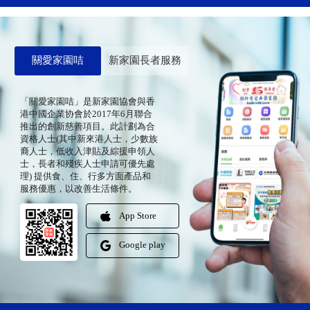
關愛家園咭
新家園長者服務
「關愛家園咭」是新家園協會與香
港中國企業协會於2017年6月聯合
推出的創新慈善項目。此計劃為合
資格人士(其中新來港人士，少數族
裔人士，低收入津貼及綜援申領人
士，長者和殘疾人士申請可優先處
理) 提供食、住、行多方面產品和
服務優惠，以改善生活條件。
App Store
Google play