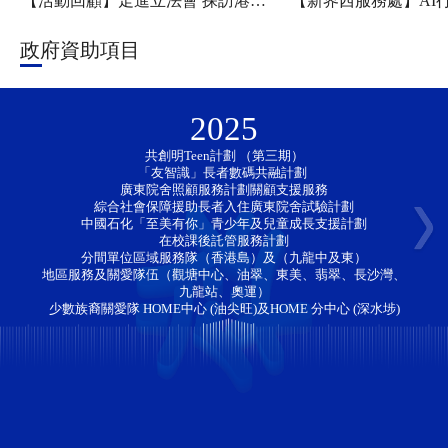
【活動回顧】走進立法會 探訪港科大——新家園協會「香江研學・少年探知」香港一日團圓滿舉行
政府資助項目
2025
共創明Teen計劃 （第三期）
「友智識」長者數碼共融計劃 
廣東院舍照顧服務計劃關顧支援服務
綜合社會保障援助長者入住廣東院舍試驗計劃
中國石化「至美有你」青少年及兒童成長支援計劃
在校課後託管服務計劃
分間單位區域服務隊（香港島）及（九龍中及東）
地區服務及關愛隊伍（觀塘中心、油翠、東美、翡翠、長沙灣、
九龍站、奧運）
少數族裔關愛隊 HOME中心 (油尖旺)及HOME 分中心 (深水埗)