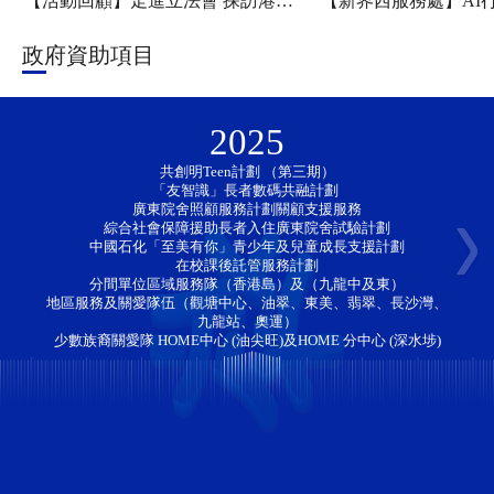
【活動回顧】走進立法會 探訪港科大——新家園協會「香江研學・少年探知」香港一日團圓滿舉行
政府資助項目
2025
共創明Teen計劃 （第三期）
「友智識」長者數碼共融計劃 
廣東院舍照顧服務計劃關顧支援服務
綜合社會保障援助長者入住廣東院舍試驗計劃
中國石化「至美有你」青少年及兒童成長支援計劃
在校課後託管服務計劃
分間單位區域服務隊（香港島）及（九龍中及東）
地區服務及關愛隊伍（觀塘中心、油翠、東美、翡翠、長沙灣、
九龍站、奧運）
少數族裔關愛隊 HOME中心 (油尖旺)及HOME 分中心 (深水埗)