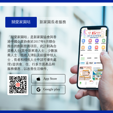
關愛家園咭
新家園長者服務
「關愛家園咭」是新家園協會與香
港中國企業协會於2017年6月聯合
推出的創新慈善項目。此計劃為合
資格人士(其中新來港人士，少數族
裔人士，低收入津貼及綜援申領人
士，長者和殘疾人士申請可優先處
理) 提供食、住、行多方面產品和
服務優惠，以改善生活條件。
App Store
Google play