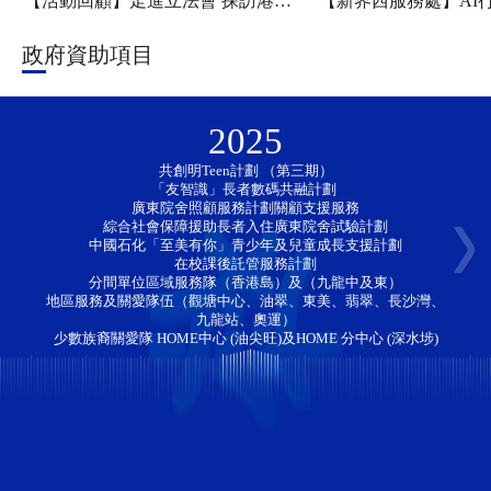
【活動回顧】走進立法會 探訪港科大——新家園協會「香江研學・少年探知」香港一日團圓滿舉行
政府資助項目
2025
共創明Teen計劃 （第三期）
「友智識」長者數碼共融計劃 
廣東院舍照顧服務計劃關顧支援服務
綜合社會保障援助長者入住廣東院舍試驗計劃
中國石化「至美有你」青少年及兒童成長支援計劃
在校課後託管服務計劃
分間單位區域服務隊（香港島）及（九龍中及東）
地區服務及關愛隊伍（觀塘中心、油翠、東美、翡翠、長沙灣、
九龍站、奧運）
少數族裔關愛隊 HOME中心 (油尖旺)及HOME 分中心 (深水埗)