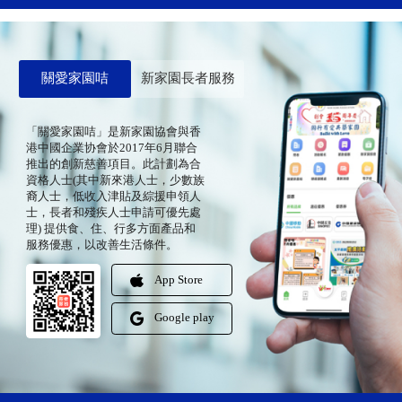
關愛家園咭
新家園長者服務
「關愛家園咭」是新家園協會與香
港中國企業协會於2017年6月聯合
推出的創新慈善項目。此計劃為合
資格人士(其中新來港人士，少數族
裔人士，低收入津貼及綜援申領人
士，長者和殘疾人士申請可優先處
理) 提供食、住、行多方面產品和
服務優惠，以改善生活條件。
App Store
Google play