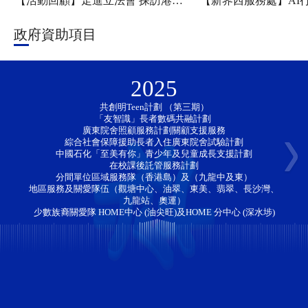
【活動回顧】走進立法會 探訪港科大——新家園協會「香江研學・少年探知」香港一日團圓滿舉行
政府資助項目
2025
共創明Teen計劃 （第三期）
「友智識」長者數碼共融計劃 
廣東院舍照顧服務計劃關顧支援服務
綜合社會保障援助長者入住廣東院舍試驗計劃
中國石化「至美有你」青少年及兒童成長支援計劃
在校課後託管服務計劃
分間單位區域服務隊（香港島）及（九龍中及東）
地區服務及關愛隊伍（觀塘中心、油翠、東美、翡翠、長沙灣、
九龍站、奧運）
少數族裔關愛隊 HOME中心 (油尖旺)及HOME 分中心 (深水埗)