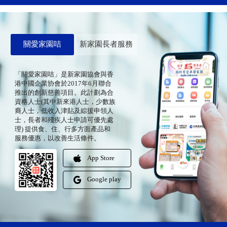
關愛家園咭
新家園長者服務
「關愛家園咭」是新家園協會與香
港中國企業协會於2017年6月聯合
推出的創新慈善項目。此計劃為合
資格人士(其中新來港人士，少數族
裔人士，低收入津貼及綜援申領人
士，長者和殘疾人士申請可優先處
理) 提供食、住、行多方面產品和
服務優惠，以改善生活條件。
App Store
Google play