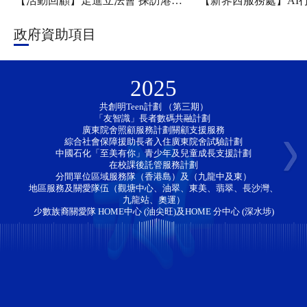
【活動回顧】走進立法會 探訪港科大——新家園協會「香江研學・少年探知」香港一日團圓滿舉行
政府資助項目
2025
共創明Teen計劃 （第三期）
「友智識」長者數碼共融計劃 
廣東院舍照顧服務計劃關顧支援服務
綜合社會保障援助長者入住廣東院舍試驗計劃
中國石化「至美有你」青少年及兒童成長支援計劃
在校課後託管服務計劃
分間單位區域服務隊（香港島）及（九龍中及東）
地區服務及關愛隊伍（觀塘中心、油翠、東美、翡翠、長沙灣、
九龍站、奧運）
少數族裔關愛隊 HOME中心 (油尖旺)及HOME 分中心 (深水埗)