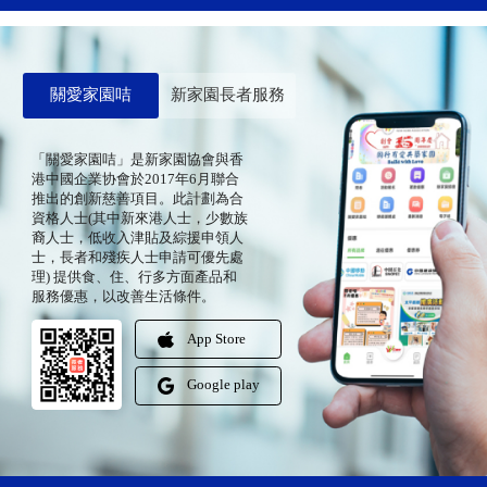
關愛家園咭
新家園長者服務
「關愛家園咭」是新家園協會與香
港中國企業协會於2017年6月聯合
推出的創新慈善項目。此計劃為合
資格人士(其中新來港人士，少數族
裔人士，低收入津貼及綜援申領人
士，長者和殘疾人士申請可優先處
理) 提供食、住、行多方面產品和
服務優惠，以改善生活條件。
App Store
Google play