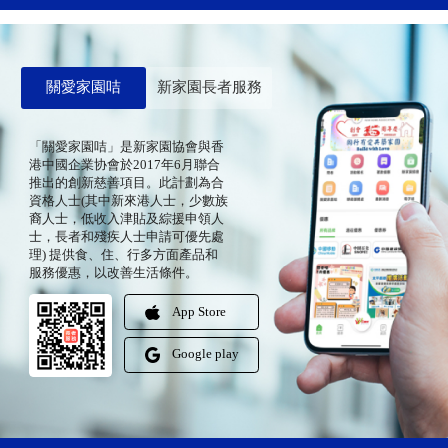
關愛家園咭
新家園長者服務
「關愛家園咭」是新家園協會與香
港中國企業协會於2017年6月聯合
推出的創新慈善項目。此計劃為合
資格人士(其中新來港人士，少數族
裔人士，低收入津貼及綜援申領人
士，長者和殘疾人士申請可優先處
理) 提供食、住、行多方面產品和
服務優惠，以改善生活條件。
App Store
Google play