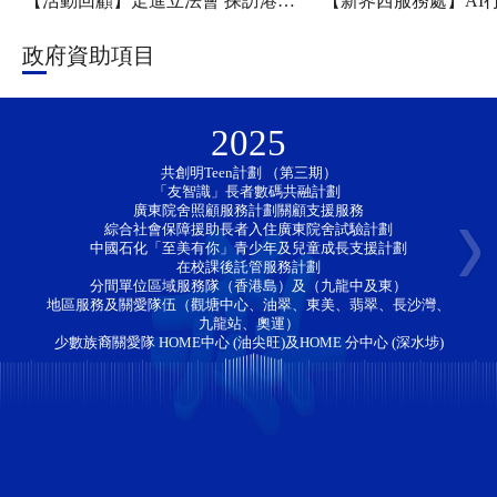
【活動回顧】走進立法會 探訪港科大——新家園協會「香江研學・少年探知」香港一日團圓滿舉行
政府資助項目
2025
共創明Teen計劃 （第三期）
「友智識」長者數碼共融計劃 
廣東院舍照顧服務計劃關顧支援服務
綜合社會保障援助長者入住廣東院舍試驗計劃
中國石化「至美有你」青少年及兒童成長支援計劃
在校課後託管服務計劃
分間單位區域服務隊（香港島）及（九龍中及東）
地區服務及關愛隊伍（觀塘中心、油翠、東美、翡翠、長沙灣、
九龍站、奧運）
少數族裔關愛隊 HOME中心 (油尖旺)及HOME 分中心 (深水埗)