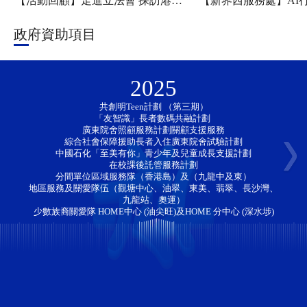
【活動回顧】走進立法會 探訪港科大——新家園協會「香江研學・少年探知」香港一日團圓滿舉行
政府資助項目
2025
共創明Teen計劃 （第三期）
「友智識」長者數碼共融計劃 
廣東院舍照顧服務計劃關顧支援服務
綜合社會保障援助長者入住廣東院舍試驗計劃
中國石化「至美有你」青少年及兒童成長支援計劃
在校課後託管服務計劃
分間單位區域服務隊（香港島）及（九龍中及東）
地區服務及關愛隊伍（觀塘中心、油翠、東美、翡翠、長沙灣、
九龍站、奧運）
少數族裔關愛隊 HOME中心 (油尖旺)及HOME 分中心 (深水埗)