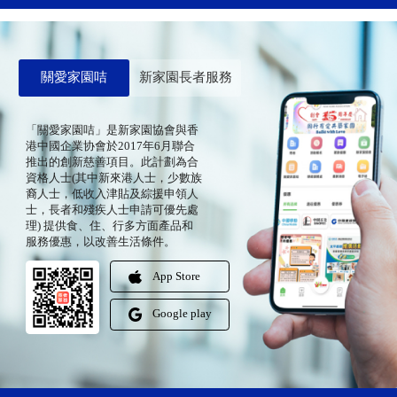
關愛家園咭
新家園長者服務
「關愛家園咭」是新家園協會與香
港中國企業协會於2017年6月聯合
推出的創新慈善項目。此計劃為合
資格人士(其中新來港人士，少數族
裔人士，低收入津貼及綜援申領人
士，長者和殘疾人士申請可優先處
理) 提供食、住、行多方面產品和
服務優惠，以改善生活條件。
App Store
Google play