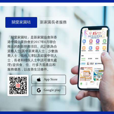
關愛家園咭
新家園長者服務
「關愛家園咭」是新家園協會與香
港中國企業协會於2017年6月聯合
推出的創新慈善項目。此計劃為合
資格人士(其中新來港人士，少數族
裔人士，低收入津貼及綜援申領人
士，長者和殘疾人士申請可優先處
理) 提供食、住、行多方面產品和
服務優惠，以改善生活條件。
App Store
Google play