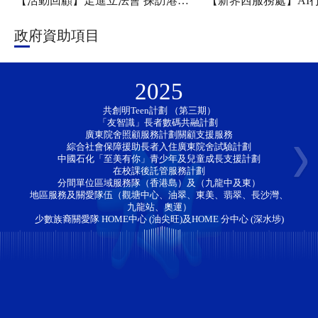
【活動回顧】走進立法會 探訪港科大——新家園協會「香江研學・少年探知」香港一日團圓滿舉行
政府資助項目
2025
共創明Teen計劃 （第三期）
「友智識」長者數碼共融計劃 
廣東院舍照顧服務計劃關顧支援服務
綜合社會保障援助長者入住廣東院舍試驗計劃
中國石化「至美有你」青少年及兒童成長支援計劃
在校課後託管服務計劃
分間單位區域服務隊（香港島）及（九龍中及東）
地區服務及關愛隊伍（觀塘中心、油翠、東美、翡翠、長沙灣、
九龍站、奧運）
少數族裔關愛隊 HOME中心 (油尖旺)及HOME 分中心 (深水埗)